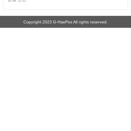
TistoryWhaleSkin3.4
Copyright 2023 G-HaePos All rights reserved.